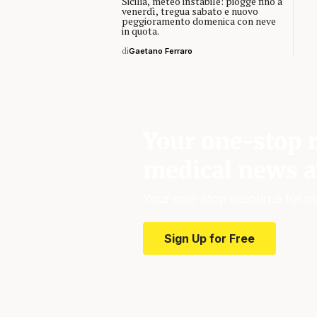
Sicilia, meteo instabile: piogge fino a
venerdì, tregua sabato e nuovo
peggioramento domenica con neve
in quota.
di
Gaetano Ferraro
Your one-stop r
medical news a
Your one-stop resource for m
Sign Up for Free