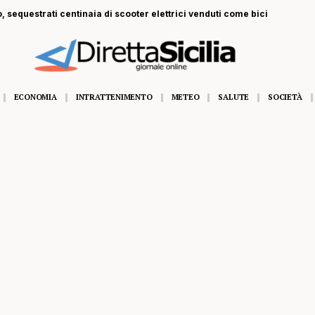
, sequestrati centinaia di scooter elettrici venduti come bici
ECONOMIA
INTRATTENIMENTO
METEO
SALUTE
SOCIETÀ