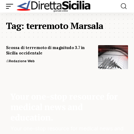
Tag:
terremoto Marsala
Scossa di terremoto di magnitudo 3.7 in
Sicilia occidentale
di
Redazione Web
Your one-stop resource for
medical news and
education.
Your one-stop resource for medical news and