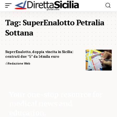
Tag:
SuperEnalotto Petralia
Sottana
SuperEnalotto, doppia vincita in Sicilia:
centrati due “5” da 54mila euro
di
Redazione Web
Your one-stop resource for
medical news and
education.