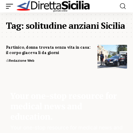
Tag:
solitudine anziani Sicilia
Partinico, donna trovata senza vita in casa:
il corpo giaceva lì da giorni
di
Redazione Web
Your one-stop resource for
medical news and
education.
Your one-stop resource for medical news and