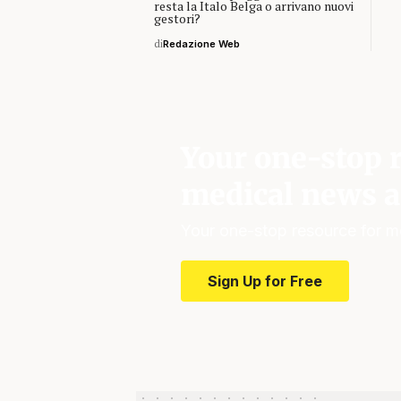
resta la Italo Belga o arrivano nuovi
gestori?
di
Redazione Web
Your one-stop r
medical news a
Your one-stop resource for m
Sign Up for Free