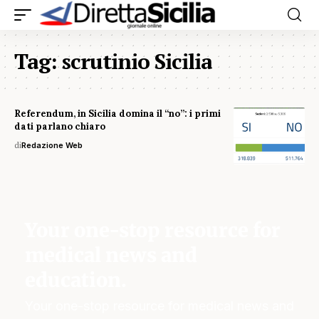
Tag:
scrutinio Sicilia
Referendum, in Sicilia domina il “no”: i primi
dati parlano chiaro
di
Redazione Web
Your one-stop resource for
medical news and
education.
Your one-stop resource for medical news and