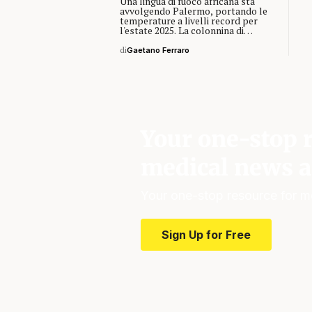
Una lingua di fuoco africana sta
avvolgendo Palermo, portando le
temperature a livelli record per
l'estate 2025. La colonnina di…
di
Gaetano Ferraro
Your one-stop r
medical news a
Your one-stop resource for m
Sign Up for Free