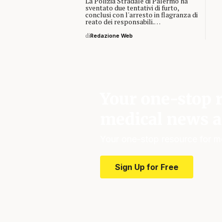
La Polizia Stradale di Palermo ha
sventato due tentativi di furto,
conclusi con l'arresto in flagranza di
reato dei responsabili.…
di
Redazione Web
Your one-stop r
medical news a
Your one-stop resource for m
Sign Up for Free