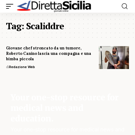
Tag:
Scaliddre
Giovane chef stroncato da un tumore,
Roberto Canino lascia una compagna e una
bimba piccola
di
Redazione Web
Your one-stop resource for
medical news and
education.
Your one-stop resource for medical news and