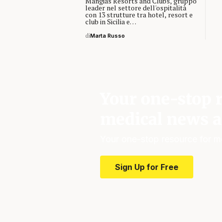
Mangiàs Resorts and Clubs, gruppo
leader nel settore dell'ospitalità
con 13 strutture tra hotel, resort e
club in Sicilia e…
di
Marta Russo
Your one-stop r
medical news a
Your one-stop resource for m
Sign Up for Free