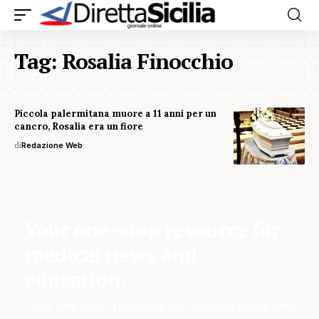
Tag:
Rosalia Finocchio
Piccola palermitana muore a 11 anni per un
cancro, Rosalia era un fiore
di
Redazione Web
Your one-stop resource for
medical news and
education.
Your one-stop resource for medical news and