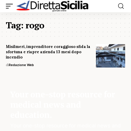
Tag:
rogo
Misilmeri, imprenditore coraggioso sfida la
sfortuna e riapre azienda 13 mesi dopo
incendio
di
Redazione Web
Your one-stop resource for
medical news and
education.
Your one-stop resource for medical news and