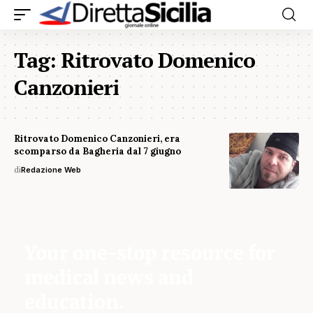
Tag:
Ritrovato Domenico
Canzonieri
Ritrovato Domenico Canzonieri, era
scomparso da Bagheria dal 7 giugno
di
Redazione Web
Your one-stop resource for
medical news and
education.