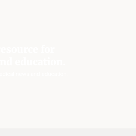
esource for
nd education.
edical news and education.