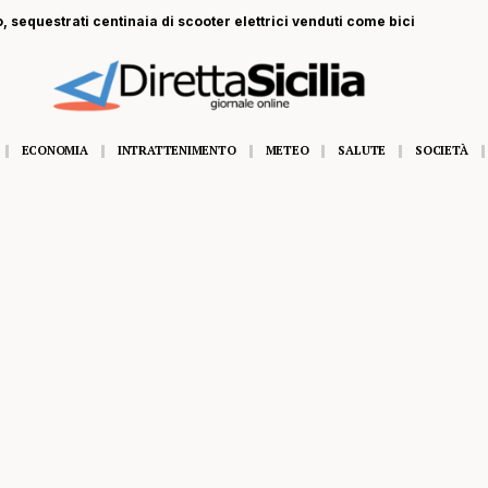
, sequestrati centinaia di scooter elettrici venduti come bici
ECONOMIA
INTRATTENIMENTO
METEO
SALUTE
SOCIETÀ