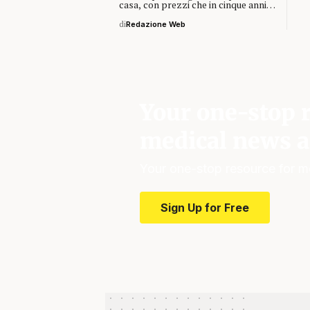
casa, con prezzi che in cinque anni…
di
Redazione Web
Your one-stop r
medical news a
Your one-stop resource for m
Sign Up for Free