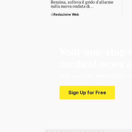
Benzina, solleva il grido d'allarme
sulla nuova ondata di…
di
Redazione Web
Your one-stop r
medical news a
Your one-stop resource for m
Sign Up for Free