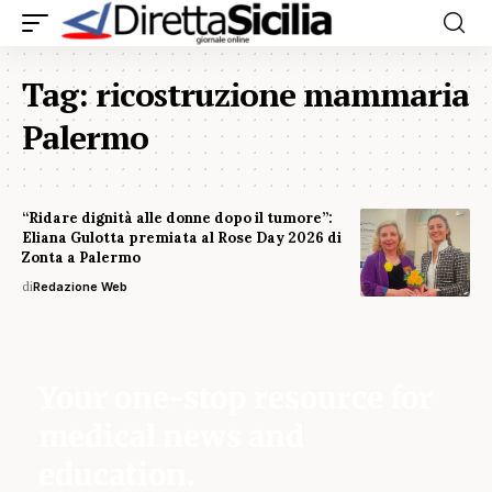
Tag:
ricostruzione mammaria
Palermo
“Ridare dignità alle donne dopo il tumore”:
Eliana Gulotta premiata al Rose Day 2026 di
Zonta a Palermo
di
Redazione Web
Your one-stop resource for
medical news and
education.