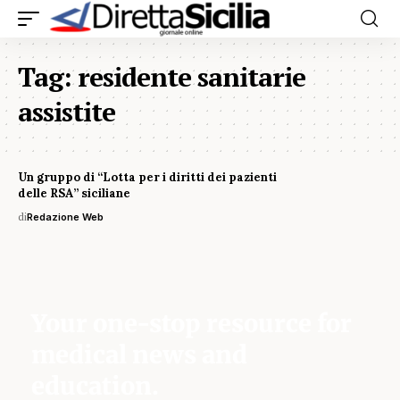
Tag:
residente sanitarie
assistite
Un gruppo di “Lotta per i diritti dei pazienti
delle RSA” siciliane
di
Redazione Web
Your one-stop resource for
medical news and
education.