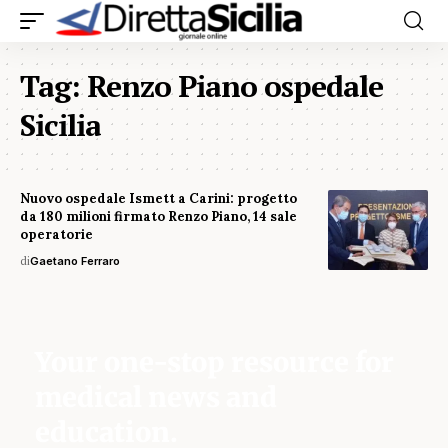
Tag:
Renzo Piano ospedale
Sicilia
Nuovo ospedale Ismett a Carini: progetto
da 180 milioni firmato Renzo Piano, 14 sale
operatorie
di
Gaetano Ferraro
Your one-stop resource for
medical news and
education.