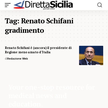
Tag:
Renato Schifani
gradimento
Renato Schifani è (ancora) il presidente di
Regione meno amato d’Italia
di
Redazione Web
Your one-stop resource for
medical news and
education.