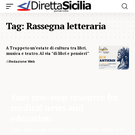
Tag:
Rassegna letteraria
A Trappeto un’estate di cultura tra libri,
musica e teatro. Al via “di libri e pensieri”
di
Redazione Web
Your one-stop resource for
medical news and
education.
Your one-stop resource for medical news and