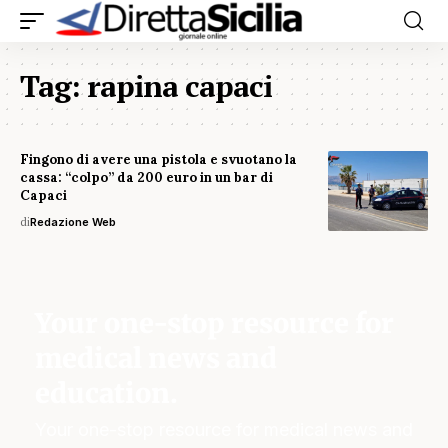
Tag:
rapina capaci
Fingono di avere una pistola e svuotano la
cassa: “colpo” da 200 euro in un bar di
Capaci
di
Redazione Web
Your one-stop resource for
medical news and
education.
Your one-stop resource for medical news and