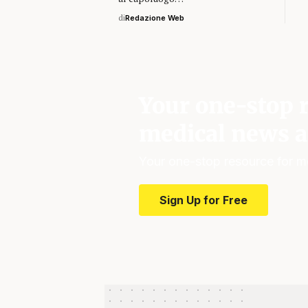
di
Redazione Web
Your one-stop r
medical news a
Your one-stop resource for m
Sign Up for Free