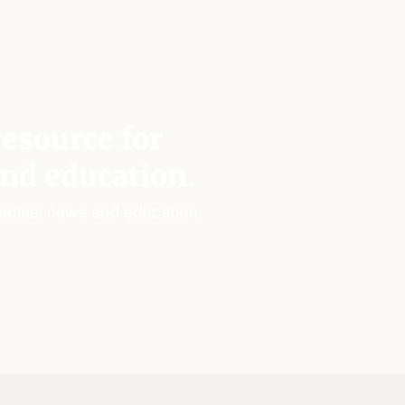
esource for
nd education.
edical news and education.