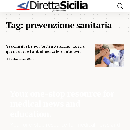
Tag:
prevenzione sanitaria
Vaccini gratis per tutti a Palermo: dove e
quando fare l’antinfluenzale e anticovid
di
Redazione Web
Your one-stop resource for
medical news and
education.
Your one-stop resource for medical news and