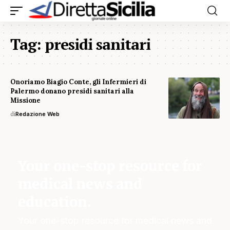
Tag:
presidi sanitari
Onoriamo Biagio Conte, gli Infermieri di
Palermo donano presidi sanitari alla
Missione
di
Redazione Web
Your one-stop resource for
medical news and
education.
Your one-stop resource for medical news and