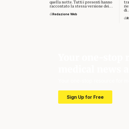
quella notte. Tutti i presenti hanno
tra
raccontato la stessa versione dei…
ri
di
di
Redazione Web
di
R
Your one-stop r
medical news a
Your one-stop resource for m
Sign Up for Free