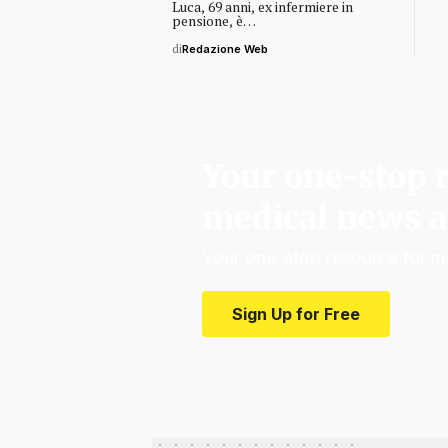
Luca, 69 anni, ex infermiere in
pensione, è…
di
Redazione Web
Your one-stop r
medical news a
Your one-stop resource for m
Sign Up for Free