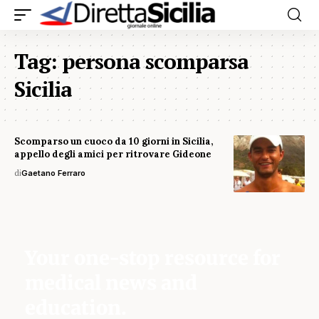
Tag:
persona scomparsa
Sicilia
Scomparso un cuoco da 10 giorni in Sicilia,
appello degli amici per ritrovare Gideone
di
Gaetano Ferraro
Your one-stop resource for
medical news and
education.