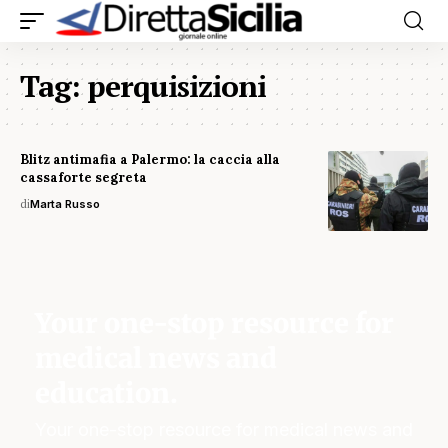
Tag:
perquisizioni
Blitz antimafia a Palermo: la caccia alla
cassaforte segreta
di
Marta Russo
Your one-stop resource for
medical news and
education.
Your one-stop resource for medical news and