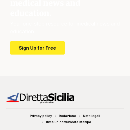
medical news and
education.
Your one-stop resource for medical news and
education.
Sign Up for Free
Privacy policy
Redazione
Note legali
Invia un comunicato stampa