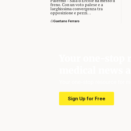
Palermo - Sala d'Ercole ha messo il
freno. Con un voto palese e a
larghissima convergenza tra
opposizione e pezzi…
di
Gaetano Ferraro
Your one-stop r
medical news a
Your one-stop resource for m
Sign Up for Free