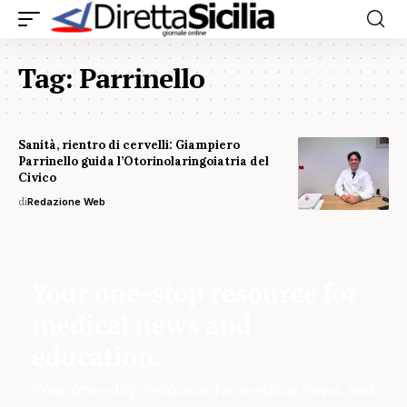
Tag:
Parrinello
Sanità, rientro di cervelli: Giampiero
Parrinello guida l’Otorinolaringoiatria del
Civico
di
Redazione Web
Your one-stop resource for
medical news and
education.
Your one-stop resource for medical news and