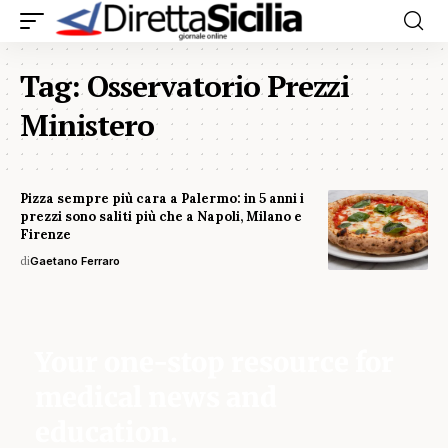
Tag:
Osservatorio Prezzi
Ministero
Pizza sempre più cara a Palermo: in 5 anni i
prezzi sono saliti più che a Napoli, Milano e
Firenze
di
Gaetano Ferraro
Your one-stop resource for
medical news and
education.