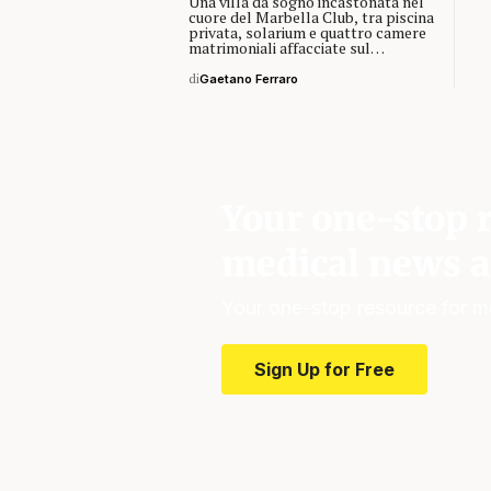
Una villa da sogno incastonata nel
cuore del Marbella Club, tra piscina
privata, solarium e quattro camere
matrimoniali affacciate sul…
di
Gaetano Ferraro
Your one-stop r
medical news a
Your one-stop resource for m
Sign Up for Free