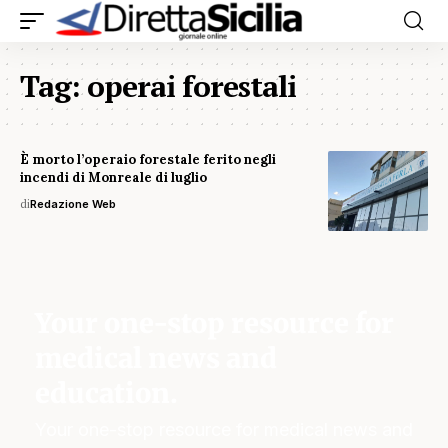
Tag:
operai forestali
È morto l’operaio forestale ferito negli
incendi di Monreale di luglio
di
Redazione Web
Your one-stop resource for
medical news and
education.
Your one-stop resource for medical news and