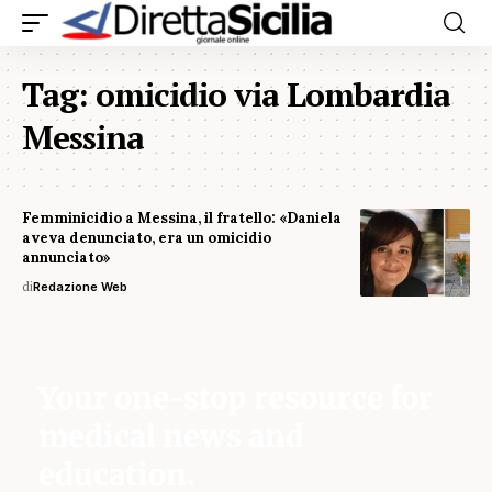
Tag:
omicidio via Lombardia
Messina
Femminicidio a Messina, il fratello: «Daniela
aveva denunciato, era un omicidio
annunciato»
di
Redazione Web
Your one-stop resource for
medical news and
education.