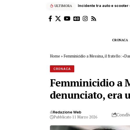
ULTIMORA
Appiccano incendio nel Parc
CRONACA
Home
»
Femminicidio a Messina, il fratello: «D
CRONACA
Femminicidio a Me
denunciato, era 
di
Redazione Web
Condiv
Pubblicato 11 Marzo 2026