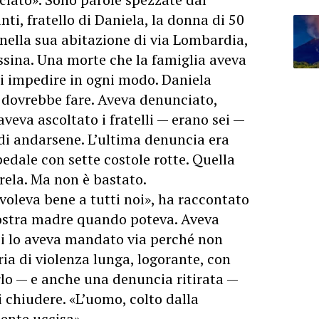
ti, fratello di Daniela, la donna di 50
nella sua abitazione di via Lombardia,
sina. Una morte che la famiglia aveva
i impedire in ogni modo. Daniela
i dovrebbe fare. Aveva denunciato,
aveva ascoltato i fratelli — erano sei —
i andarsene. L’ultima denuncia era
pedale con sette costole rotte. Quella
erela. Ma non è bastato.
oleva bene a tutti noi», ha raccontato
nostra madre quando poteva. Aveva
i lo aveva mandato via perché non
ia di violenza lunga, logorante, con
lo — e anche una denuncia ritirata —
i chiudere. «L’uomo, colto dalla
mente uccisa».