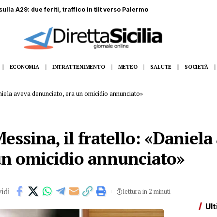
o, due extracomunitari denunciati
ECONOMIA
INTRATTENIMENTO
METEO
SALUTE
SOCIETÀ
aniela aveva denunciato, era un omicidio annunciato»
ssina, il fratello: «Daniela
un omicidio annunciato»
idi
lettura in 2 minuti
Ult