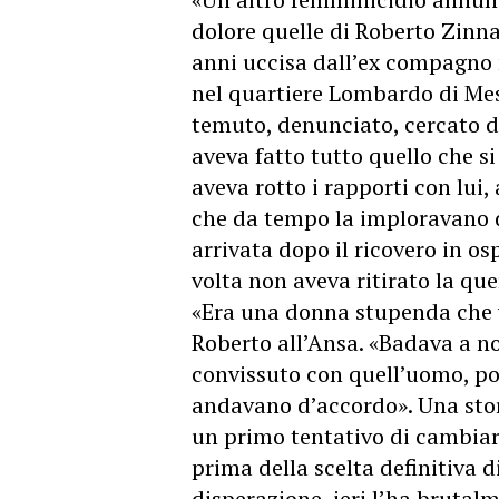
dolore quelle di Roberto Zinnan
anni uccisa dall’ex compagno 
nel quartiere Lombardo di Mes
temuto, denunciato, cercato d
aveva fatto tutto quello che s
aveva rotto i rapporti con lui, 
che da tempo la imploravano d
arrivata dopo il ricovero in os
volta non aveva ritirato la qu
«Era una donna stupenda che v
Roberto all’Ansa. «Badava a 
convissuto con quell’uomo, po
andavano d’accordo». Una stor
un primo tentativo di cambiar
prima della scelta definitiva d
disperazione, ieri l’ha brutal