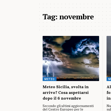
Tag:
novembre
METEO
M
Meteo Sicilia, svolta in
Al
arrivo? Cosa aspettarsi
fo
dopo il 6 novembre
in
Secondo gli ultimi aggiornamenti
Nu
del Centro Europeo per le
sul