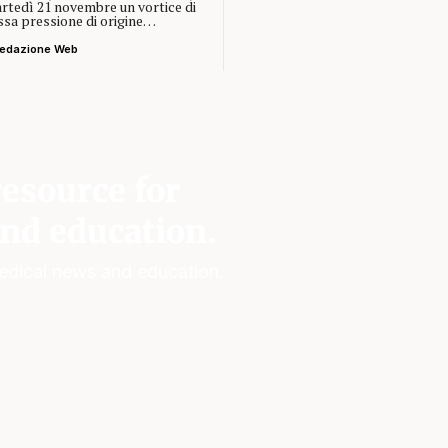
rtedì 21 novembre un vortice di
ssa pressione di origine…
edazione Web
esource for
nd education.
edical news and education.