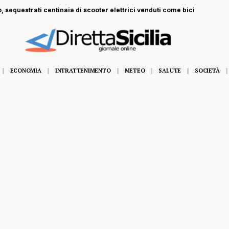
, sequestrati centinaia di scooter elettrici venduti come bici
ECONOMIA
INTRATTENIMENTO
METEO
SALUTE
SOCIETÀ