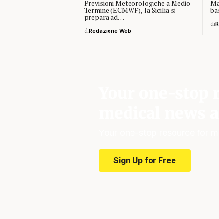
Previsioni Meteorologiche a Medio
Ma
Termine (ECMWF), la Sicilia si
ba
prepara ad…
di
R
di
Redazione Web
Your one-stop r
medical news a
Your one-stop resource for m
Sign Up for Free