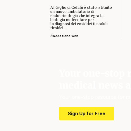
Al Giglio di Cefalù è stato istituito
un nuovo ambulatorio di
endocrinologia che integra la
biologia molecolare per
la diagnosi dei cosiddetti noduli
tiroidei…
di
Redazione Web
Your one-stop r
medical news a
Your one-stop resource for m
Sign Up for Free