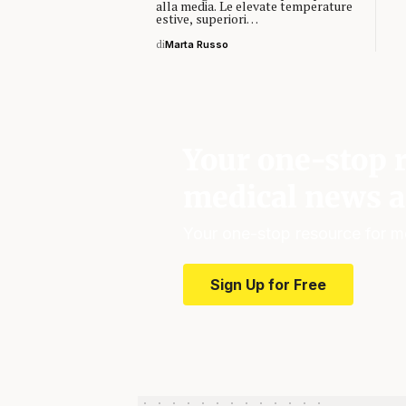
alla media. Le elevate temperature
estive, superiori…
di
Marta Russo
Your one-stop r
medical news a
Your one-stop resource for m
Sign Up for Free