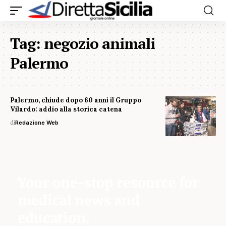
Tag:
negozio animali
Palermo
Palermo, chiude dopo 60 anni il Gruppo
Vilardo: addio alla storica catena
di
Redazione Web
Your one-stop resource for
medical news and
education.