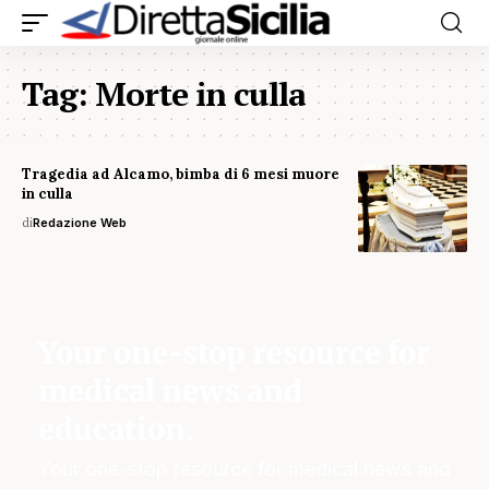
Tag:
Morte in culla
Tragedia ad Alcamo, bimba di 6 mesi muore
in culla
di
Redazione Web
Your one-stop resource for
medical news and
education.
Your one-stop resource for medical news and