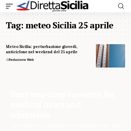
Tag:
meteo Sicilia 25 aprile
Meteo Sicilia: perturbazione giovedì,
anticiclone nel weekend del 25 aprile
di
Redazione Web
Your one-stop resource for
medical news and
education.
Your one-stop resource for medical news and