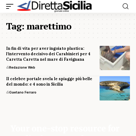
Tag:
marettimo
In fin di vita per aver ingoiato plastica:
l’intervento decisivo dei Carabinieri per 4
Caretta Caretta nel mare di Favignana
di
Redazione Web
Il celebre portale svela le spiagge più belle
del mondo: e 4 sono in Sicilia
di
Gaetano Ferraro
Your one-stop resource for