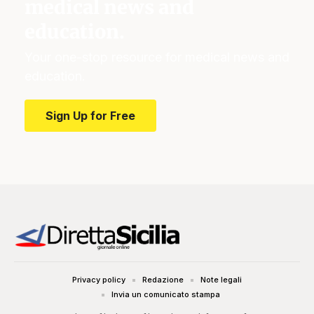
medical news and
education.
Your one-stop resource for medical news and
education.
Sign Up for Free
Privacy policy
Redazione
Note legali
Invia un comunicato stampa