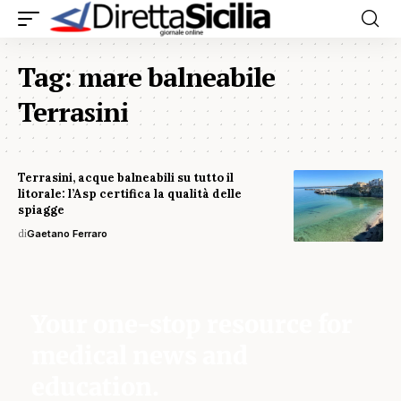
Tag:
mare balneabile
Terrasini
Terrasini, acque balneabili su tutto il
litorale: l’Asp certifica la qualità delle
spiagge
di
Gaetano Ferraro
Your one-stop resource for
medical news and
education.