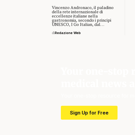
Vincenzo Andronaco, il paladino
della rete internazionale di
eccellenze italiane nella
gastronomia, secondo i principi
UNESCO, I Go Italian, dal…
di
Redazione Web
Your one-stop r
medical news a
Your one-stop resource for m
Sign Up for Free