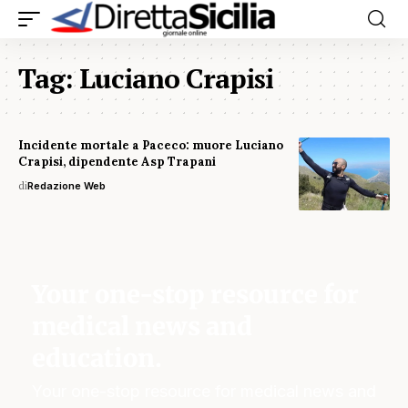
Tag:
Luciano Crapisi
Incidente mortale a Paceco: muore Luciano
Crapisi, dipendente Asp Trapani
di
Redazione Web
Your one-stop resource for
medical news and
education.
Your one-stop resource for medical news and