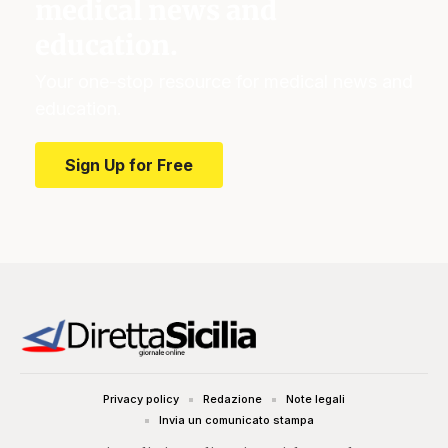
medical news and
education.
Your one-stop resource for medical news and
education.
Sign Up for Free
Privacy policy
Redazione
Note legali
Invia un comunicato stampa