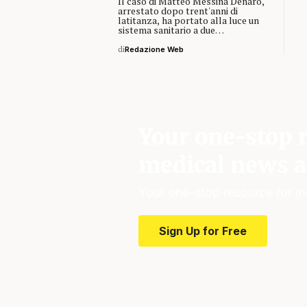
Il caso di Matteo Messina Denaro,
arrestato dopo trent'anni di
latitanza, ha portato alla luce un
sistema sanitario a due…
di
Redazione Web
Your one-stop r
medical news a
Your one-stop resource for m
Sign Up for Free