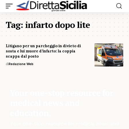
Tag:
infarto dopo lite
Litigano per un parcheggio in divieto di
sosta e lui muore d’infarto: la coppia
scappa dal posto
di
Redazione Web
Your one-stop resource for
medical news and
education.
Your one-stop resource for medical news and