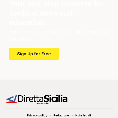
Your one-stop resource for
medical news and
education.
Your one-stop resource for medical news and
education.
Sign Up for Free
Privacy policy
Redazione
Note legali